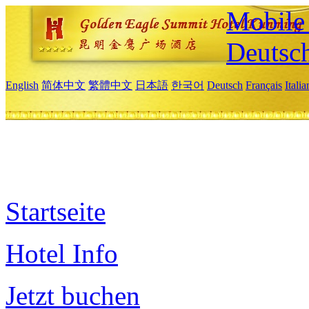
Mobile 
Deutsc
English
简体中文
繁體中文
日本語
한국어
Deutsch
Français
Itali
Startseite
Hotel Info
Jetzt buchen