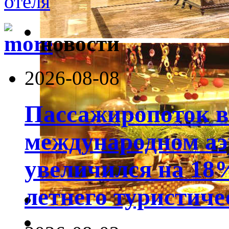
новости
2026-08-08
Пассажиропоток 
международном аэ
увеличился на 18
летнего туристиче