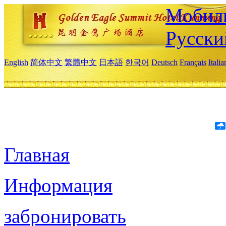
Мобиль
Русски
English
简体中文
繁體中文
日本語
한국어
Deutsch
Français
Itali
Главная
Информация
забронировать