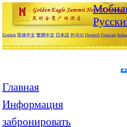
Мобиль
Русски
English
简体中文
繁體中文
日本語
한국어
Deutsch
Français
Itali
Главная
Информация
забронировать