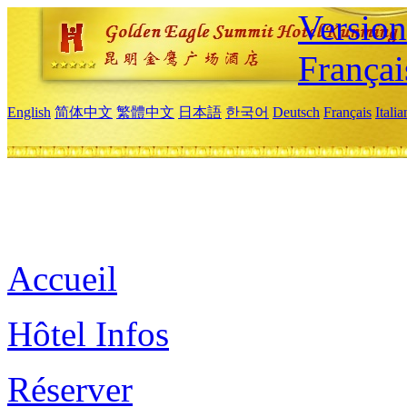
Versio
Françai
English
简体中文
繁體中文
日本語
한국어
Deutsch
Français
Itali
Accueil
Hôtel Infos
Réserver