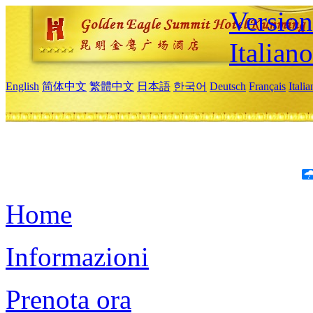
Version
Italiano
English
简体中文
繁體中文
日本語
한국어
Deutsch
Français
Itali
Home
Informazioni
Prenota ora