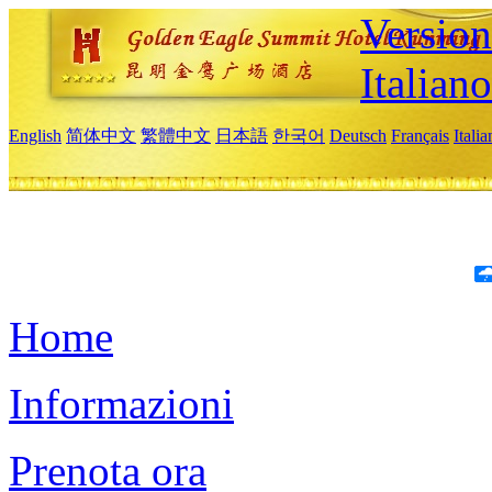
Version
Italiano
English
简体中文
繁體中文
日本語
한국어
Deutsch
Français
Itali
Home
Informazioni
Prenota ora