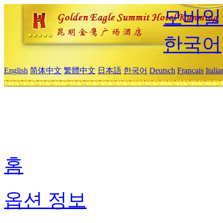
모바일
한국어
English
简体中文
繁體中文
日本語
한국어
Deutsch
Français
Itali
홈
옵션 정보