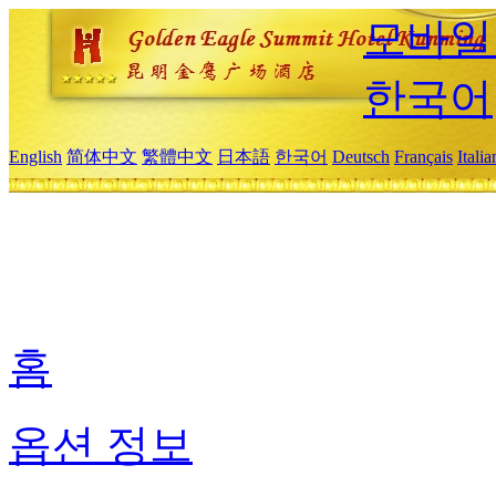
모바일
한국어
English
简体中文
繁體中文
日本語
한국어
Deutsch
Français
Itali
홈
옵션 정보