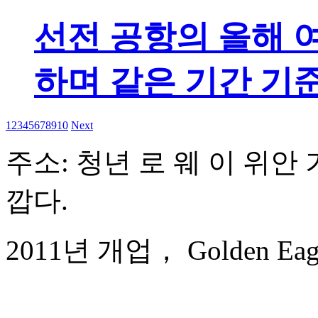
선전 공항의 올해 여
하며 같은 기간 기
1
2
3
4
5
6
7
8
9
10
Next
주소: 청년 로 웨 이 위안 가
깝다.
2011년 개업， Golden Eagle