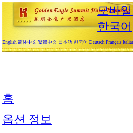
모바일
한국어
English
简体中文
繁體中文
日本語
한국어
Deutsch
Français
Itali
홈
옵션 정보